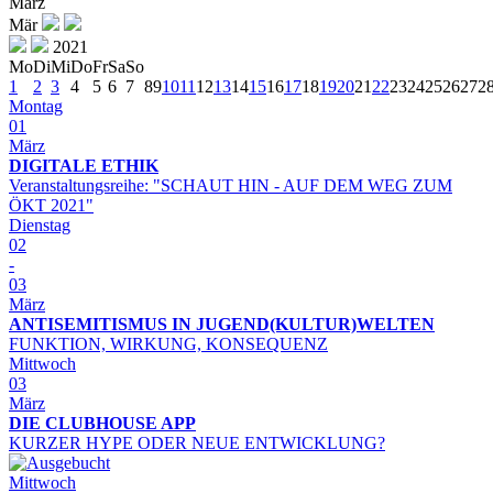
März
Mär
2021
Mo
Di
Mi
Do
Fr
Sa
So
1
2
3
4
5
6
7
8
9
10
11
12
13
14
15
16
17
18
19
20
21
22
23
24
25
26
27
2
Montag
01
März
DIGITALE ETHIK
Veranstaltungsreihe: "SCHAUT HIN - AUF DEM WEG ZUM
ÖKT 2021"
Dienstag
02
-
03
März
ANTISEMITISMUS IN JUGEND(KULTUR)WELTEN
FUNKTION, WIRKUNG, KONSEQUENZ
Mittwoch
03
März
DIE CLUBHOUSE APP
KURZER HYPE ODER NEUE ENTWICKLUNG?
Mittwoch