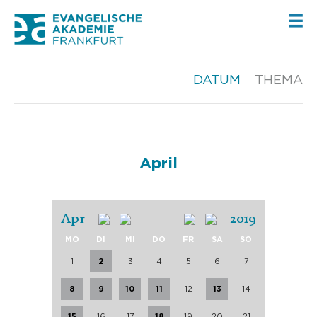
DATUM
THEMA
April
Apr
2019
MO
DI
MI
DO
FR
SA
SO
1
2
3
4
5
6
7
8
9
10
11
12
13
14
15
16
17
18
19
20
21