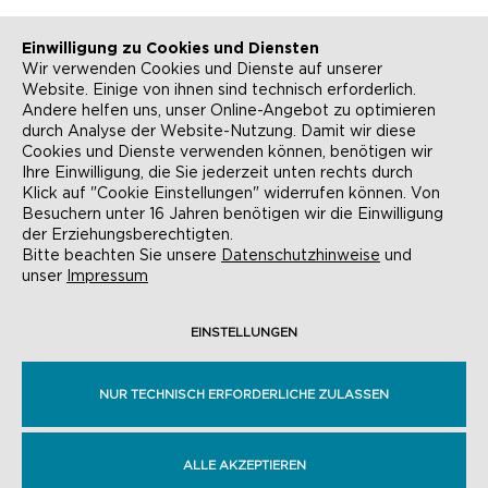
Einwilligung zu Cookies und Diensten
Wir verwenden Cookies und Dienste auf unserer
Website. Einige von ihnen sind technisch erforderlich.
Andere helfen uns, unser Online-Angebot zu optimieren
durch Analyse der Website-Nutzung. Damit wir diese
NEWSLETTER
KONTAKT
Cookies und Dienste verwenden können, benötigen wir
Ihre Einwilligung, die Sie jederzeit unten rechts durch
ANFAHRT
BARRIEREFREIHEIT
Klick auf "Cookie Einstellungen" widerrufen können. Von
Besuchern unter 16 Jahren benötigen wir die Einwilligung
SUCHE
AGB
der Erziehungsberechtigten.
Bitte beachten Sie unsere
Datenschutzhinweise
und
unser
Impressum
DATENSCHUTZ
IMPRESSUM
COOKIE-EINSTELLUNGEN
EINSTELLUNGEN
NUR TECHNISCH ERFORDERLICHE ZULASSEN
© EVANGELISCHE AKADEMIE FRANKFURT,
RÖMERBERG 9, 60311 FRANKFURT AM MAIN
ALLE AKZEPTIEREN