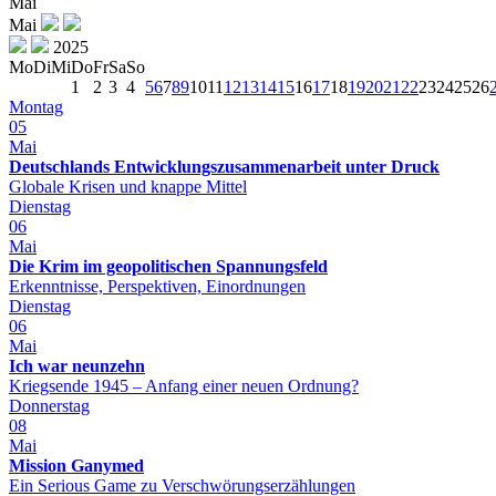
Mai
Mai
2025
Mo
Di
Mi
Do
Fr
Sa
So
1
2
3
4
5
6
7
8
9
10
11
12
13
14
15
16
17
18
19
20
21
22
23
24
25
26
Montag
05
Mai
Deutschlands Entwicklungszusammenarbeit unter Druck
Globale Krisen und knappe Mittel
Dienstag
06
Mai
Die Krim im geopolitischen Spannungsfeld
Erkenntnisse, Perspektiven, Einordnungen
Dienstag
06
Mai
Ich war neunzehn
Kriegsende 1945 – Anfang einer neuen Ordnung?
Donnerstag
08
Mai
Mission Ganymed
Ein Serious Game zu Verschwörungserzählungen