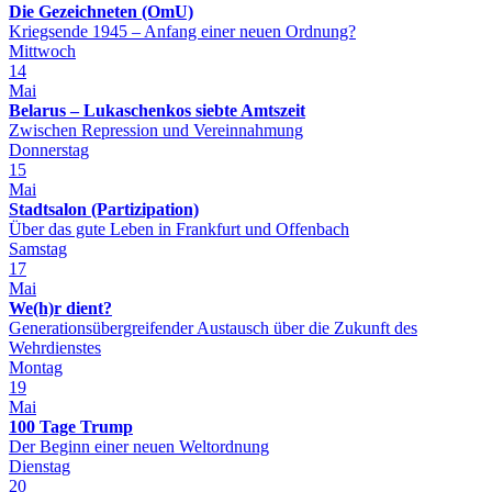
Die Gezeichneten (OmU)
Kriegsende 1945 – Anfang einer neuen Ordnung?
Mittwoch
14
Mai
Belarus – Lukaschenkos siebte Amtszeit
Zwischen Repression und Vereinnahmung
Donnerstag
15
Mai
Stadtsalon (Partizipation)
Über das gute Leben in Frankfurt und Offenbach
Samstag
17
Mai
We(h)r dient?
Generationsübergreifender Austausch über die Zukunft des
Wehrdienstes
Montag
19
Mai
100 Tage Trump
Der Beginn einer neuen Weltordnung
Dienstag
20