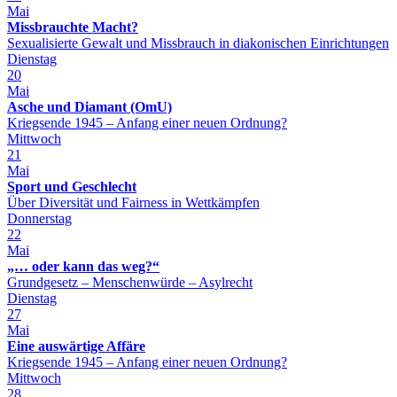
Mai
Missbrauchte Macht?
Sexualisierte Gewalt und Missbrauch in diakonischen Einrichtungen
Dienstag
20
Mai
Asche und Diamant (OmU)
Kriegsende 1945 – Anfang einer neuen Ordnung?
Mittwoch
21
Mai
Sport und Geschlecht
Über Diversität und Fairness in Wettkämpfen
Donnerstag
22
Mai
„… oder kann das weg?“
Grundgesetz – Menschenwürde – Asylrecht
Dienstag
27
Mai
Eine auswärtige Affäre
Kriegsende 1945 – Anfang einer neuen Ordnung?
Mittwoch
28