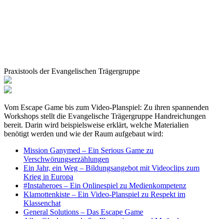
Praxistools der Evangelischen Trägergruppe
Vom Escape Game bis zum Video-Planspiel: Zu ihren spannenden
Workshops stellt die Evangelische Trägergruppe Handreichungen
bereit. Darin wird beispielsweise erklärt, welche Materialien
benötigt werden und wie der Raum aufgebaut wird:
Mission Ganymed – Ein Serious Game zu
Verschwörungserzählungen
Ein Jahr, ein Weg – Bildungsangebot mit Videoclips zum
Krieg in Europa
#Instaheroes – Ein Onlinespiel zu Medienkompetenz
Klamottenkiste – Ein Video-Planspiel zu Respekt im
Klassenchat
General Solutions – Das Escape Game