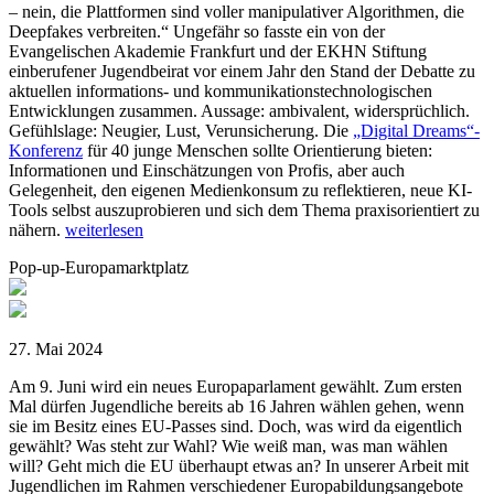
– nein, die Plattformen sind voller manipulativer Algorithmen, die
Deepfakes verbreiten.“ Ungefähr so fasste ein von der
Evangelischen Akademie Frankfurt und der EKHN Stiftung
einberufener Jugendbeirat vor einem Jahr den Stand der Debatte zu
aktuellen informations- und kommunikationstechnologischen
Entwicklungen zusammen. Aussage: ambivalent, widersprüchlich.
Gefühlslage: Neugier, Lust, Verunsicherung. Die
„Digital Dreams“-
Konferenz
für 40 junge Menschen sollte Orientierung bieten:
Informationen und Einschätzungen von Profis, aber auch
Gelegenheit, den eigenen Medienkonsum zu reflektieren, neue KI-
Tools selbst auszuprobieren und sich dem Thema praxisorientiert zu
nähern.
weiterlesen
Pop-up-Europamarktplatz
27. Mai 2024
Am 9. Juni wird ein neues Europaparlament gewählt. Zum ersten
Mal dürfen Jugendliche bereits ab 16 Jahren wählen gehen, wenn
sie im Besitz eines EU-Passes sind. Doch, was wird da eigentlich
gewählt? Was steht zur Wahl? Wie weiß man, was man wählen
will? Geht mich die EU überhaupt etwas an? In unserer Arbeit mit
Jugendlichen im Rahmen verschiedener Europabildungsangebote