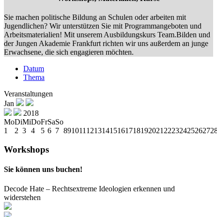
Sie machen politische Bildung an Schulen oder arbeiten mit
Jugendlichen? Wir unterstützen Sie mit Programmangeboten und
Arbeitsmaterialien! Mit unserem Ausbildungskurs Team.Bilden und
der Jungen Akademie Frankfurt richten wir uns außerdem an junge
Erwachsene, die sich engagieren möchten.
Datum
Thema
Veranstaltungen
Jan
2018
Mo
Di
Mi
Do
Fr
Sa
So
1
2
3
4
5
6
7
8
9
10
11
12
13
14
15
16
17
18
19
20
21
22
23
24
25
26
27
2
Workshops
Sie können uns buchen!
Decode Hate – Rechtsextreme Ideologien erkennen und
widerstehen