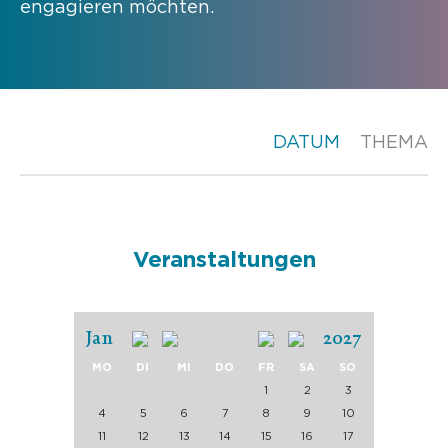
engagieren möchten.
DATUM
THEMA
Veranstaltungen
Jan
2027
MO
DI
MI
DO
FR
SA
SO
1
2
3
4
5
6
7
8
9
10
11
12
13
14
15
16
17