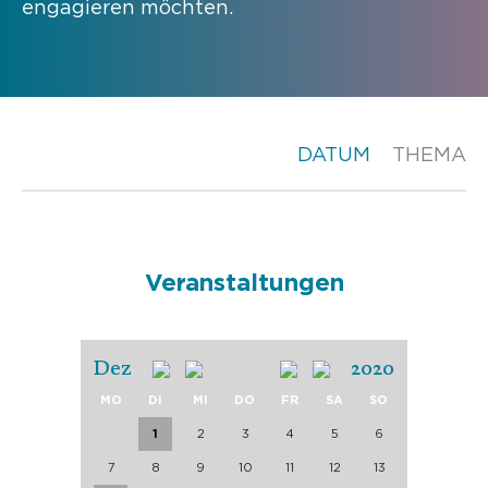
engagieren möchten.
DATUM
THEMA
Veranstaltungen
Dez
2020
MO
DI
MI
DO
FR
SA
SO
1
2
3
4
5
6
7
8
9
10
11
12
13