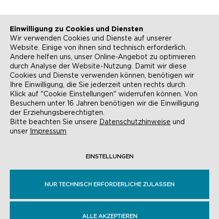
Einwilligung zu Cookies und Diensten
Wir verwenden Cookies und Dienste auf unserer
Website. Einige von ihnen sind technisch erforderlich.
Andere helfen uns, unser Online-Angebot zu optimieren
durch Analyse der Website-Nutzung. Damit wir diese
NEWSLETTER
KONTAKT
Cookies und Dienste verwenden können, benötigen wir
Ihre Einwilligung, die Sie jederzeit unten rechts durch
ANFAHRT
BARRIEREFREIHEIT
Klick auf "Cookie Einstellungen" widerrufen können. Von
Besuchern unter 16 Jahren benötigen wir die Einwilligung
SUCHE
AGB
der Erziehungsberechtigten.
Bitte beachten Sie unsere
Datenschutzhinweise
und
unser
Impressum
DATENSCHUTZ
IMPRESSUM
COOKIE-EINSTELLUNGEN
EINSTELLUNGEN
NUR TECHNISCH ERFORDERLICHE ZULASSEN
© EVANGELISCHE AKADEMIE FRANKFURT,
RÖMERBERG 9, 60311 FRANKFURT AM MAIN
ALLE AKZEPTIEREN