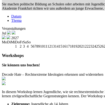
Sie machen politische Bildung an Schulen oder arbeiten mit Jugendl
Akademie Frankfurt richten wir uns außerdem an junge Erwachsene, 
Datum
Thema
Veranstaltungen
Jul
2027
Mo
Di
Mi
Do
Fr
Sa
So
1
2
3
4
5
6
7
8
9
10
11
12
13
14
15
16
17
18
19
20
21
22
23
24
25
26
Workshops
Sie können uns buchen!
Decode Hate – Rechtsextreme Ideologien erkennen und widerstehen
In diesem Workshop lernen Jugendliche, wie sie rechtsextremistische 
lernen zivilgesellschaftliche Gegenstrategien kennen. Der Workshop s
Zielgruppe:
Jugendliche ab 14 Jahren