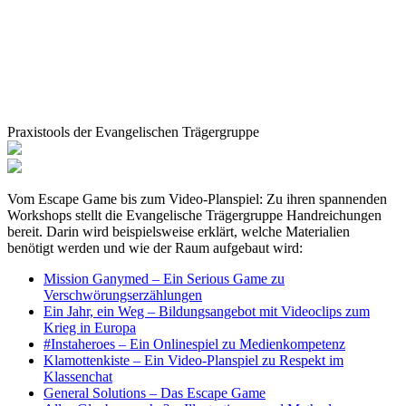
Praxistools der Evangelischen Trägergruppe
Vom Escape Game bis zum Video-Planspiel: Zu ihren spannenden
Workshops stellt die Evangelische Trägergruppe Handreichungen
bereit. Darin wird beispielsweise erklärt, welche Materialien
benötigt werden und wie der Raum aufgebaut wird:
Mission Ganymed – Ein Serious Game zu
Verschwörungserzählungen
Ein Jahr, ein Weg – Bildungsangebot mit Videoclips zum
Krieg in Europa
#Instaheroes – Ein Onlinespiel zu Medienkompetenz
Klamottenkiste – Ein Video-Planspiel zu Respekt im
Klassenchat
General Solutions – Das Escape Game