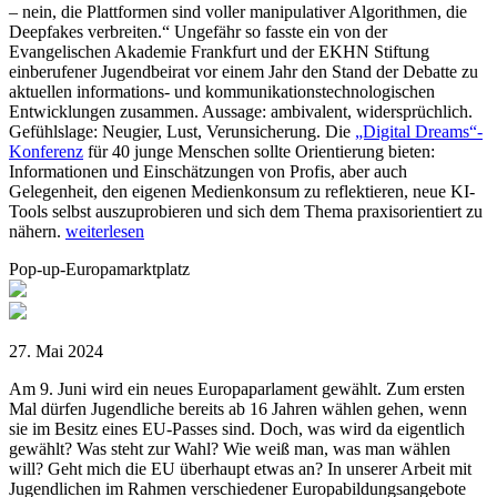
– nein, die Plattformen sind voller manipulativer Algorithmen, die
Deepfakes verbreiten.“ Ungefähr so fasste ein von der
Evangelischen Akademie Frankfurt und der EKHN Stiftung
einberufener Jugendbeirat vor einem Jahr den Stand der Debatte zu
aktuellen informations- und kommunikationstechnologischen
Entwicklungen zusammen. Aussage: ambivalent, widersprüchlich.
Gefühlslage: Neugier, Lust, Verunsicherung. Die
„Digital Dreams“-
Konferenz
für 40 junge Menschen sollte Orientierung bieten:
Informationen und Einschätzungen von Profis, aber auch
Gelegenheit, den eigenen Medienkonsum zu reflektieren, neue KI-
Tools selbst auszuprobieren und sich dem Thema praxisorientiert zu
nähern.
weiterlesen
Pop-up-Europamarktplatz
27. Mai 2024
Am 9. Juni wird ein neues Europaparlament gewählt. Zum ersten
Mal dürfen Jugendliche bereits ab 16 Jahren wählen gehen, wenn
sie im Besitz eines EU-Passes sind. Doch, was wird da eigentlich
gewählt? Was steht zur Wahl? Wie weiß man, was man wählen
will? Geht mich die EU überhaupt etwas an? In unserer Arbeit mit
Jugendlichen im Rahmen verschiedener Europabildungsangebote