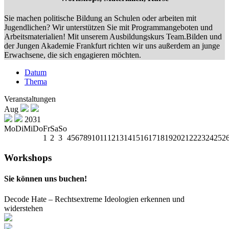
Sie machen politische Bildung an Schulen oder arbeiten mit
Jugendlichen? Wir unterstützen Sie mit Programmangeboten und
Arbeitsmaterialien! Mit unserem Ausbildungskurs Team.Bilden und
der Jungen Akademie Frankfurt richten wir uns außerdem an junge
Erwachsene, die sich engagieren möchten.
Datum
Thema
Veranstaltungen
Aug
2031
Mo
Di
Mi
Do
Fr
Sa
So
1
2
3
4
5
6
7
8
9
10
11
12
13
14
15
16
17
18
19
20
21
22
23
24
25
2
Workshops
Sie können uns buchen!
Decode Hate – Rechtsextreme Ideologien erkennen und
widerstehen