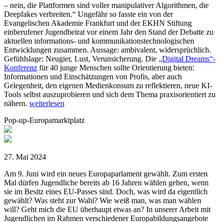
– nein, die Plattformen sind voller manipulativer Algorithmen, die
Deepfakes verbreiten.“ Ungefähr so fasste ein von der
Evangelischen Akademie Frankfurt und der EKHN Stiftung
einberufener Jugendbeirat vor einem Jahr den Stand der Debatte zu
aktuellen informations- und kommunikationstechnologischen
Entwicklungen zusammen. Aussage: ambivalent, widersprüchlich.
Gefühlslage: Neugier, Lust, Verunsicherung. Die
„Digital Dreams“-
Konferenz
für 40 junge Menschen sollte Orientierung bieten:
Informationen und Einschätzungen von Profis, aber auch
Gelegenheit, den eigenen Medienkonsum zu reflektieren, neue KI-
Tools selbst auszuprobieren und sich dem Thema praxisorientiert zu
nähern.
weiterlesen
Pop-up-Europamarktplatz
27. Mai 2024
Am 9. Juni wird ein neues Europaparlament gewählt. Zum ersten
Mal dürfen Jugendliche bereits ab 16 Jahren wählen gehen, wenn
sie im Besitz eines EU-Passes sind. Doch, was wird da eigentlich
gewählt? Was steht zur Wahl? Wie weiß man, was man wählen
will? Geht mich die EU überhaupt etwas an? In unserer Arbeit mit
Jugendlichen im Rahmen verschiedener Europabildungsangebote