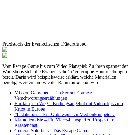
Praxistools der Evangelischen Trägergruppe
Vom Escape Game bis zum Video-Planspiel: Zu ihren spannenden
Workshops stellt die Evangelische Trägergruppe Handreichungen
bereit. Darin wird beispielsweise erklärt, welche Materialien
benötigt werden und wie der Raum aufgebaut wird:
Mission Ganymed – Ein Serious Game zu
Verschwörungserzählungen
Ein Jahr, ein Weg – Bildungsangebot mit Videoclips zum
Krieg in Europa
#Instaheroes – Ein Onlinespiel zu Medienkompetenz
Klamottenkiste – Ein Video-Planspiel zu Respekt im
Klassenchat
General Solutions – Das Escape Game