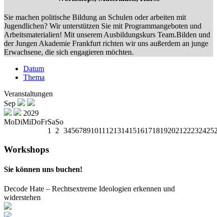
Sie machen politische Bildung an Schulen oder arbeiten mit
Jugendlichen? Wir unterstützen Sie mit Programmangeboten und
Arbeitsmaterialien! Mit unserem Ausbildungskurs Team.Bilden und
der Jungen Akademie Frankfurt richten wir uns außerdem an junge
Erwachsene, die sich engagieren möchten.
Datum
Thema
Veranstaltungen
Sep
2029
Mo
Di
Mi
Do
Fr
Sa
So
1
2
3
4
5
6
7
8
9
10
11
12
13
14
15
16
17
18
19
20
21
22
23
24
25
Workshops
Sie können uns buchen!
Decode Hate – Rechtsextreme Ideologien erkennen und
widerstehen