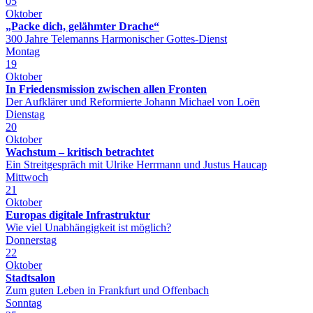
05
Oktober
„Packe dich, gelähmter Drache“
300 Jahre Telemanns Harmonischer Gottes-Dienst
Montag
19
Oktober
In Friedensmission zwischen allen Fronten
Der Aufklärer und Reformierte Johann Michael von Loën
Dienstag
20
Oktober
Wachstum – kritisch betrachtet
Ein Streitgespräch mit Ulrike Herrmann und Justus Haucap
Mittwoch
21
Oktober
Europas digitale Infrastruktur
Wie viel Unabhängigkeit ist möglich?
Donnerstag
22
Oktober
Stadtsalon
Zum guten Leben in Frankfurt und Offenbach
Sonntag