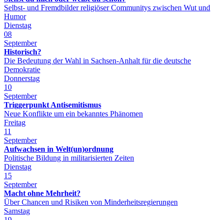
Selbst- und Fremdbilder religiöser Communitys zwischen Wut und
Humor
Dienstag
08
September
Historisch?
Die Bedeutung der Wahl in Sachsen-Anhalt für die deutsche
Demokratie
Donnerstag
10
September
Triggerpunkt Antisemitismus
Neue Konflikte um ein bekanntes Phänomen
Freitag
11
September
Aufwachsen in Welt(un)ordnung
Politische Bildung in militarisierten Zeiten
Dienstag
15
September
Macht ohne Mehrheit?
Über Chancen und Risiken von Minderheitsregierungen
Samstag
19