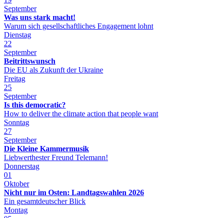
September
Was uns stark macht!
Warum sich gesellschaftliches Engagement lohnt
Dienstag
22
September
Beitrittswunsch
Die EU als Zukunft der Ukraine
Freitag
25
September
Is this democratic?
How to deliver the climate action that people want
Sonntag
27
September
Die Kleine Kammermusik
Liebwerthester Freund Telemann!
Donnerstag
01
Oktober
Nicht nur im Osten: Landtagswahlen 2026
Ein gesamtdeutscher Blick
Montag