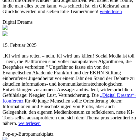
durch die offene Kinder- und Jugendarbeit. Mit dabei: eine Tonne,
in die man alles treten kann, was schlecht ist, ein Glücksrad zum
Glücklichwerden und sieben tolle Teamer/innen!
weiterlesen
Digital Dreams
15. Februar 2025
„KI wird uns retten – nein, KI wird uns killen! Social Media ist toll
– nein, die Plattformen sind voller manipulativer Algorithmen, die
Deepfakes verbreiten.“ Ungefähr so fasste ein von der
Evangelischen Akademie Frankfurt und der EKHN Stiftung
einberufener Jugendbeirat vor einem Jahr den Stand der Debatte zu
aktuellen informations- und kommunikationstechnologischen
Entwicklungen zusammen. Aussage: ambivalent, widersprüchlich.
Gefühlslage: Neugier, Lust, Verunsicherung. Die
„Digital Dreams“-
Konferenz
für 40 junge Menschen sollte Orientierung bieten:
Informationen und Einschätzungen von Profis, aber auch
Gelegenheit, den eigenen Medienkonsum zu reflektieren, neue KI-
Tools selbst auszuprobieren und sich dem Thema praxisorientiert zu
nähern.
weiterlesen
Pop-up-Europamarktplatz