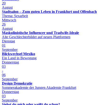
20
August
Stadtsalon – Zum guten Leben in Frankfurt und Offenbach
Thema: Sexarbeit
Mittwoch
26
August
Maskulinistische Influencer und Tradwife-Ideale
Alte Geschlechterbilder auf neuen Plattformen
Dienstag
01
September
Blickwechsel Mexiko
Ein Land in Bewegung
Donnerstag
03
-
06
September
Design Demokratie
Sommerakademie der Jungen Akademie Frankfurt
Donnerstag
03
September
Siehst du mich oder weißt du schon?