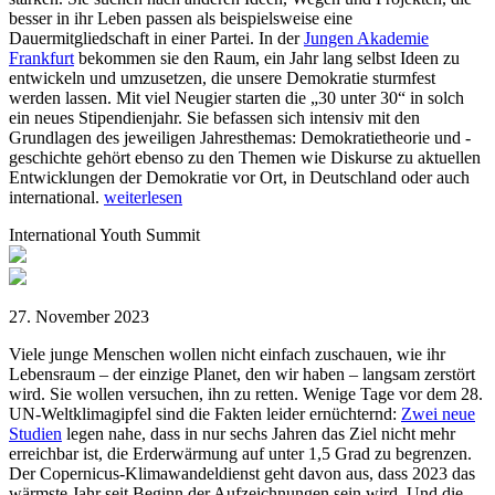
besser in ihr Leben passen als beispielsweise eine
Dauermitgliedschaft in einer Partei. In der
Jungen Akademie
Frankfurt
bekommen sie den Raum, ein Jahr lang selbst Ideen zu
entwickeln und umzusetzen, die unsere Demokratie sturmfest
werden lassen. Mit viel Neugier starten die „30 unter 30“ in solch
ein neues Stipendienjahr. Sie befassen sich intensiv mit den
Grundlagen des jeweiligen Jahresthemas: Demokratietheorie und -
geschichte gehört ebenso zu den Themen wie Diskurse zu aktuellen
Entwicklungen der Demokratie vor Ort, in Deutschland oder auch
international.
weiterlesen
International Youth Summit
27. November 2023
Viele junge Menschen wollen nicht einfach zuschauen, wie ihr
Lebensraum – der einzige Planet, den wir haben – langsam zerstört
wird. Sie wollen versuchen, ihn zu retten. Wenige Tage vor dem 28.
UN-Weltklimagipfel sind die Fakten leider ernüchternd:
Zwei neue
Studien
legen nahe, dass in nur sechs Jahren das Ziel nicht mehr
erreichbar ist, die Erderwärmung auf unter 1,5 Grad zu begrenzen.
Der Copernicus-Klimawandeldienst geht davon aus, dass 2023 das
wärmste Jahr seit Beginn der Aufzeichnungen sein wird. Und die