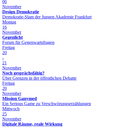
06
November
Design Demokratie
Demokratie-Slam der Jungen Akademie Frankfurt
Montag
16
November
Gegenlicht
Forum für Gegenwartsfragen
Freitag
20
-
21
November
Noch gesprächsfähig?
Über Grenzen in der öffentlichen Debatte
Freitag
20
November
Mission Ganymed
Ein Serious Game zu Verschwörungserzählungen
Mittwoch
25
November
Digitale Räume, reale Wirkung