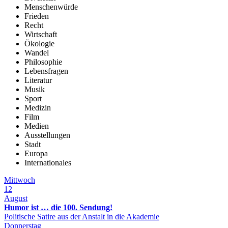
Menschenwürde
Frieden
Recht
Wirtschaft
Ökologie
Wandel
Philosophie
Lebensfragen
Literatur
Musik
Sport
Medizin
Film
Medien
Ausstellungen
Stadt
Europa
Internationales
Mittwoch
12
August
Humor ist … die 100. Sendung!
Politische Satire aus der Anstalt in die Akademie
Donnerstag