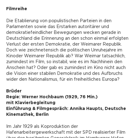
Filmreihe
Die Etablierung von populistischen Parteien in den
Parlamenten sowie das Erstarken autoritärer und
demokratiefeindlicher Bewegungen wecken gerade in
Deutschland die Erinnerung an den schon einmal erfolgten
Verlust der ersten Demokratie, der Weimarer Republik.
Doch wie zeichnetensich die politischen Unruhejahre im
Kinoder Weimarer Republik ab? War Weimar tatsachlich,
zumindest im Film, so instabil, wie es im Nachhinein den
Anschein hat? Oder gab es zumindest im Kino nicht auch
die Vision einer stabilen Demokratie und des Aufbruchs
wider den Nationalismus, für ein freiheitliches Europa?
Brüder
Regie:
Werner Hochbaum (1929, 76 Min.)
mit Klavierbegleitung
Einführung & Filmgespräch:
Annika Haupts, Deutsche
Kinemathek, Berlin
Im Jahr 1929 als Koproduktion der
Hafenarbeitergewerkschaft mit der SPD realisierter Film
über den berühmten Generalstreik im Hamburger Hafen