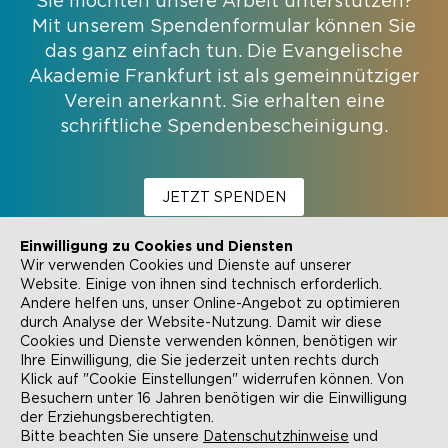
Sie möchten unsere Arbeit unterstützen?
Mit unserem Spendenformular können Sie
das ganz einfach tun. Die Evangelische
Akademie Frankfurt ist als gemeinnütziger
Verein anerkannt. Sie erhalten eine
schriftliche Spendenbescheinigung.
JETZT SPENDEN
Einwilligung zu Cookies und Diensten
Wir verwenden Cookies und Dienste auf unserer
Website. Einige von ihnen sind technisch erforderlich.
Andere helfen uns, unser Online-Angebot zu optimieren
durch Analyse der Website-Nutzung. Damit wir diese
NEWSLETTER
KONTAKT
Cookies und Dienste verwenden können, benötigen wir
Ihre Einwilligung, die Sie jederzeit unten rechts durch
ANFAHRT
BARRIEREFREIHEIT
Klick auf "Cookie Einstellungen" widerrufen können. Von
Besuchern unter 16 Jahren benötigen wir die Einwilligung
SUCHE
AGB
der Erziehungsberechtigten.
Bitte beachten Sie unsere
Datenschutzhinweise
und