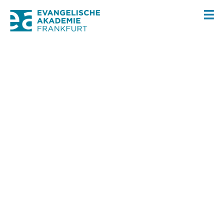
Evangelische Akademie
DIENSTAG
01
Frankfurt,
Onlineveranstaltung, 16.00 –
SEPTEMBER
17.00 Uhr
Blickwechsel Mexiko
Ein Land in Bewegung