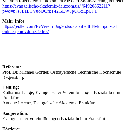
Mit dem folgendem Link können Sie dem Zoom-Meeting beitreten
https://evangelische-akademie-de.zoom.us/j/64920862211?
pwd=b7s8LaLCVuoUCfkT42GEW8pUGxLpUI.1
Mehr Infos
https://padlet.com/EvVerein_JugendsozialarbeitFFM/impulscaf-
online-jbmuvdrhr8s9dro7
Referent:
Prof. Dr. Michael Görtler, Ostbayerische Technische Hochschule
Regensburg
Leitung:
Katharina Lange, Evangelischer Verein für Jugendsozialarbeit in
Frankfurt
Annette Lorenz
, Evangelische Akademie Frankfurt
Kooperation:
Evangelischer Verein für Jugendsozialarbeit in Frankfurt
Förderer: