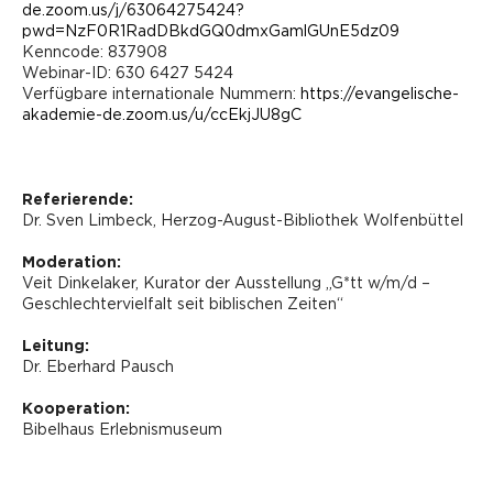
de.zoom.us/j/63064275424?
pwd=NzF0R1RadDBkdGQ0dmxGamlGUnE5dz09
Kenncode: 837908
Webinar-ID: 630 6427 5424
Verfügbare internationale Nummern:
https://evangelische-
akademie-de.zoom.us/u/ccEkjJU8gC
Referierende:
Dr. Sven Limbeck, Herzog-August-Bibliothek Wolfenbüttel
Moderation:
Veit Dinkelaker, Kurator der Ausstellung „G*tt w/m/d –
Geschlechtervielfalt seit biblischen Zeiten“
Leitung:
Dr. Eberhard Pausch
Kooperation:
Bibelhaus Erlebnismuseum