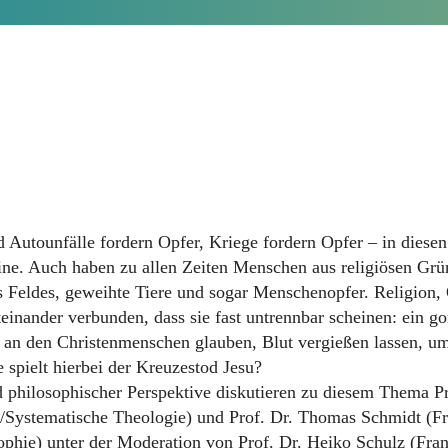
 Autounfälle fordern Opfer, Kriege fordern Opfer – in diese
ine. Auch haben zu allen Zeiten Menschen aus religiösen Grü
 Feldes, geweihte Tiere und sogar Menschenopfer. Religion, 
einander verbunden, dass sie fast untrennbar scheinen: ein g
 an den Christenmenschen glauben, Blut vergießen lassen, um
spielt hierbei der Kreuzestod Jesu?
d philosophischer Perspektive diskutieren zu diesem Thema P
n/Systematische Theologie) und Prof. Dr. Thomas Schmidt (F
ophie) unter der Moderation von Prof. Dr. Heiko Schulz (Fra