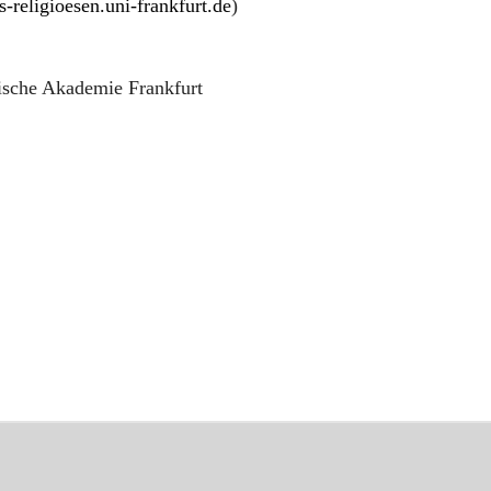
-religioesen.uni-frankfurt.de
)
ische Akademie Frankfurt