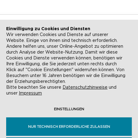
Einwilligung zu Cookies und Diensten
Wir verwenden Cookies und Dienste auf unserer
Website. Einige von ihnen sind technisch erforderlich.
NEWSLETTER
KONTAKT
Andere helfen uns, unser Online-Angebot zu optimieren
durch Analyse der Website-Nutzung. Damit wir diese
ANFAHRT
BARRIEREFREIHEIT
Cookies und Dienste verwenden können, benötigen wir
Ihre Einwilligung, die Sie jederzeit unten rechts durch
SUCHE
AGB
Klick auf "Cookie Einstellungen" widerrufen können. Von
Besuchern unter 16 Jahren benötigen wir die Einwilligung
DATENSCHUTZ
IMPRESSUM
der Erziehungsberechtigten.
Bitte beachten Sie unsere
Datenschutzhinweise
und
unser
Impressum
COOKIE-EINSTELLUNGEN
EINSTELLUNGEN
© EVANGELISCHE AKADEMIE FRANKFURT,
RÖMERBERG 9, 60311 FRANKFURT AM MAIN
NUR TECHNISCH ERFORDERLICHE ZULASSEN