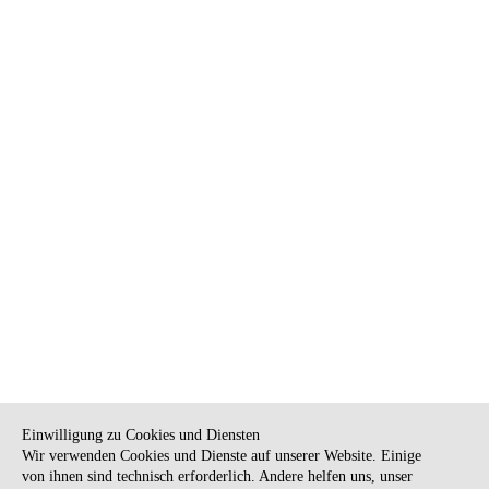
Annette Lorenz
Förderer:
Bundesministerium für Familie, Senioren, Frauen und Jugend
Die Veranstaltung findet im Rahmen des Netzwerkprojekts „Alles
Glaubenssache? Prävention und politische Bildung in einer Gesellschaft
der Diversität“ der Evangelischen Trägergruppe für
gesellschaftspolitische Jugendbildung statt.
NEWSLETTER
KONTAKT
Einwilligung zu Cookies und Diensten
Wir verwenden Cookies und Dienste auf unserer Website. Einige
ANFAHRT
BARRIEREFREIHEIT
von ihnen sind technisch erforderlich. Andere helfen uns, unser