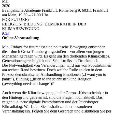
Mai
2020
Evangelische Akademie Frankfurt, Römerberg 9, 60311 Frankfurt
am Main, 19.30 – 21.00 Uhr
FOR FUTURE?
RELIGION, BILDUNG, DEMOKRATIE IN DER
KLIMABEWEGUNG
iCal
Online-Veranstaltung
Mit „Fridays for future“ ist eine politische Bewegung entstanden,
die – durch Greta Thunberg angestoßen – vor allem von jungen
Menschen getragen wird. Es geht um den drohenden Klimakollaps,
Generationengerechtigkeit und Schulstreiks als Druckmittel.
Die Notwen­digkeit von Veränderungen wird nur von Populist/innen
am rechten Rand bestritten. Doch welche Rolle spielen in dem
Prozess demokratischer Aushandlung Emotionen („I want you to
panic“), Bildung („listen to the scientists“) und Religion
(„everything needs to change“)?
Auch wenn die Klimabewegung in der Corona-Krise scheinbar in
den Hintergrund getreten ist, sind die Fragen hoch aktuell. Das
zeigen u.a. neue digitale Protestformen und der Petersberger
Klimadialog. Wir laden Sie deshalb zu einer besonderen
Veranstaltung ein. Folgen Sie dem Gespräch und diskutieren Sie per