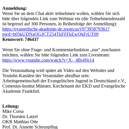
Anmeldung:
Wenn Sie an dem Chat aktiv teilnehmen wollen, wählen Sie sich
bitte über folgenden Link zum Webinar ein (die Teilnehmendenzahl
ist begrenzt auf 300 Personen, in Reihenfolge der Anmeldung):
https://evangelische-akademie-de.zoom.us/j/97395879361?
pwd=b05kUDNaOGJCT254TkF0TkEwQkFrUT09
Kennwort: 746437
Wenn Sie ohne Frage- und Kommentarfunktion „nur“ zuschauen
möchten, wählen Sie bitte folgenden Link zum Livestream:
https://www.youtube.com/watch?v=X-_4Br4Nr14
Die Veranstaltung wird später als Video auf den Websites und
Youtube-Kanälen der Veranstalter abrufbar sein:
Arbeitsgemeinschaft der Evangelischen Jugend in Deutschland e.V.,
Comenius-Institut Münster, Kirchenamt der EKD und Evangelische
Akademie Frankfurt.
Leitung:
Mike Corsa
Dr. Thorsten Latzel
OKR Matthias Otte
Prof. Dr. Annette Scheunpflug