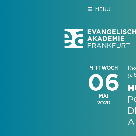
MENÜ
Ev
MITTWOCH
06
9, 
H
MAI
P
2020
D
A