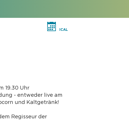
ICAL
um 19.30 Uhr
dung - entweder live am
pcorn und Kaltgetränk!
 dem Regisseur der