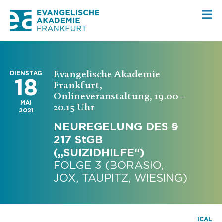
Evangelische Akademie
DIENSTAG
18
Frankfurt,
Onlineveranstaltung, 19.00 –
MAI
20.15 Uhr
2021
NEUREGELUNG DES §
217 StGB
(„SUIZIDHILFE“)
FOLGE 3 (BORASIO,
JOX, TAUPITZ, WIESING)
ICAL