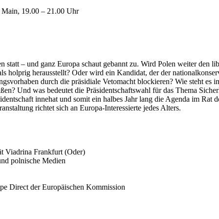
 Main, 19.00 – 21.00 Uhr
n statt – und ganz Europa schaut gebannt zu. Wird Polen weiter den li
ls holprig herausstellt? Oder wird ein Kandidat, der der nationalkonse
ungsvorhaben durch die präsidiale Vetomacht blockieren? Wie steht es
ißen? Und was bedeutet die Präsidentschaftswahl für das Thema Sicherh
identschaft innehat und somit ein halbes Jahr lang die Agenda im Rat 
staltung richtet sich an Europa-Interessierte jedes Alters.
t Viadrina Frankfurt (Oder)
e und polnische Medien
ope Direct der Europäischen Kommission