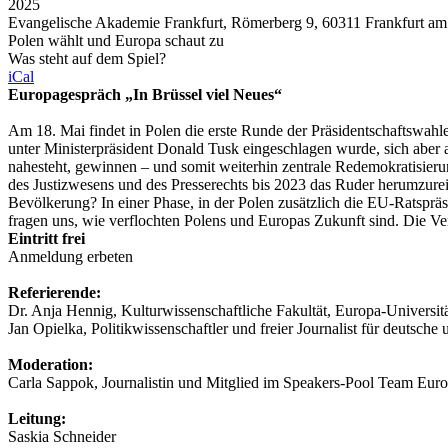
2025
Evangelische Akademie Frankfurt, Römerberg 9, 60311 Frankfurt am
Polen wählt und Europa schaut zu
Was steht auf dem Spiel?
iCal
Europagespräch „In Brüssel viel Neues“
Am 18. Mai findet in Polen die erste Runde der Präsidentschaftswahle
unter Ministerpräsident Donald Tusk eingeschlagen wurde, sich aber a
nahesteht, gewinnen – und somit weiterhin zentrale Redemokratisier
des Justizwesens und des Presserechts bis 2023 das Ruder herumzure
Bevölkerung? In einer Phase, in der Polen zusätzlich die EU-Ratspräs
fragen uns, wie verflochten Polens und Europas Zukunft sind. Die Veran
Eintritt frei
Anmeldung erbeten
Referierende:
Dr. Anja Hennig, Kulturwissenschaftliche Fakultät, Europa-Universitä
Jan Opielka, Politikwissenschaftler und freier Journalist für deutsch
Moderation:
Carla Sappok, Journalistin und Mitglied im Speakers-Pool Team Eur
Leitung:
Saskia Schneider