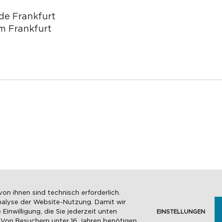
de Frankfurt
m Frankfurt
KONTAKT
ANFAHRT
on ihnen sind technisch erforderlich.
AGB
DATENSCHUTZ
nalyse der Website-Nutzung. Damit wir
inwilligung, die Sie jederzeit unten
EINSTELLUNGEN
. Von Besuchern unter 16 Jahren benötigen