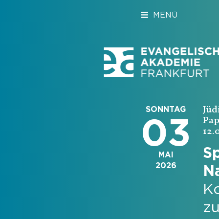
MENÜ
Jüd
SONNTAG
03
Pap
12.
Sp
MAI
2026
N
Ko
z