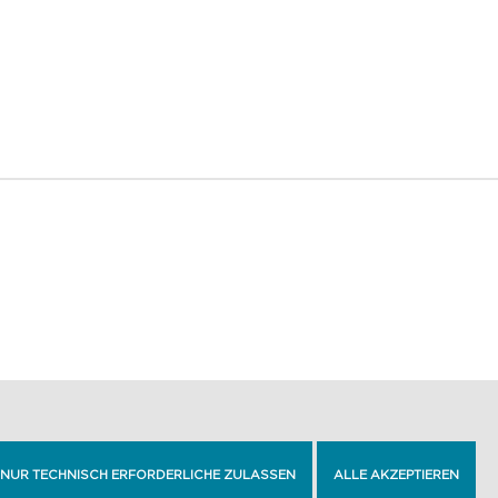
BARRIEREFREIHEIT
IMPRESSUM
NUR TECHNISCH ERFORDERLICHE ZULASSEN
ALLE AKZEPTIEREN