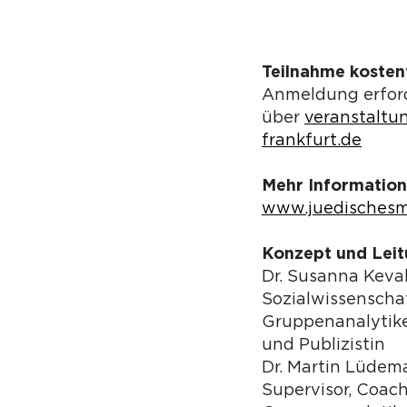
Teilnahme kostenf
Anmeldung erforde
über
veranstaltu
frankfurt.de
Mehr Information
www.juedisches
Konzept und Leit
Dr. Susanna Keval
Sozialwissenschaf
Gruppenanalytike
und Publizistin
Dr. Martin Lüdem
Supervisor, Coac