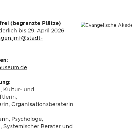
rei (begrenzte Plätze)
rlich bis 29. April 2026
ngen.jmf@stadt-
en:
museum.de
ung:
, Kultur- und
tlerin,
rin, Organisationsberaterin
ann, Psychologe,
h, Systemischer Berater und