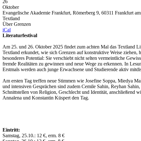
26
Oktober
Evangelische Akademie Frankfurt, Römerberg 9, 60311 Frankfurt am
Textland
Über Grenzen
iCal
Literaturfestival
Am 25. und 26. Oktober 2025 findet zum achten Mal das Textland Lite
Textland erkundet, wie sich Grenzen auf konstruktive Weise ziehen, h
besonderes Potential: Sie verschiebt nicht selten vermeintliche Gewi
fremde Realitäten zu gewinnen und neue Wege zu erkennen. In Lesu
Erstmals werden auch junge Erwachsene und Studierende aktiv mitdis
Am ersten Tag treffen neue Stimmen wie Josefine Soppa, Miedya Ma
und intensiven Gesprächen sind zudem Cemile Sahin, Reyhan Sahin, 
Schnittstellen von Religion, Geschlecht und Identität, anschließend
Annalena und Konstantin Küspert den Tag.
Eintritt:
Samstag, 25.10.: 12 €, erm. 8 €