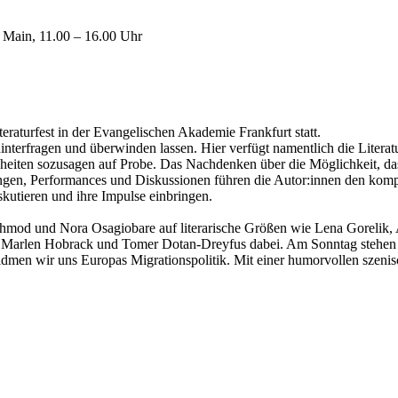
 Main, 11.00 – 16.00 Uhr
raturfest in der Evangelischen Akademie Frankfurt statt.
interfragen und überwinden lassen. Hier verfügt namentlich die Literat
ssheiten sozusagen auf Probe. Das Nachdenken über die Möglichkeit, dass
ngen, Performances und Diskussionen führen die Autor:innen den ko
kutieren und ihre Impulse einbringen.
hmod und Nora Osagiobare auf literarische Größen wie Lena Gorelik,
Marlen Hobrack und Tomer Dotan-Dreyfus dabei. Am Sonntag stehen zw
 widmen wir uns Europas Migrationspolitik. Mit einer humorvollen szen