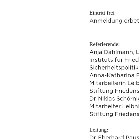
Eintritt frei
Anmeldung erbete
Referierende:
Anja Dahlmann, Le
Instituts für Fri
Sicherheitspolitik
Anna-Katharina F
Mitarbeiterin Lei
Stiftung Frieden
Dr. Niklas Schörn
Mitarbeiter Leibn
Stiftung Frieden
Leitung:
Dr. Eberhard Pau